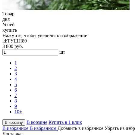
Товар
дня
Успей
купить
Нажмите, чтобы увеличить изображение
id:
ТУШН80
3 800 руб.
шт
1
2
3
4
5
6
7
8
9
10+
В корзине
Купить в 1 клик
В корзину
В избранное
В избранном
Добавить в избранное
Убрать из изб
Доставка: