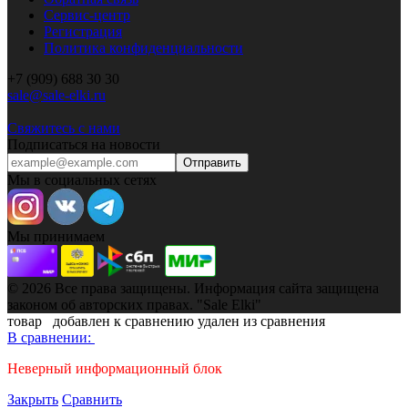
Сервис-центр
Регистрация
Политика конфиденциальности
+7 (909) 688 30 30
sale@sale-elki.ru
Свяжитесь с нами
Подписаться на новости
Отправить
Мы в социальных сетях
Мы принимаем
© 2026 Все права защищены. Информация сайта защищена
законом об авторских правах. "Sale Elki"
товар
добавлен к сравнению
удален из сравнения
В сравнении:
Неверный информационный блок
Закрыть
Сравнить