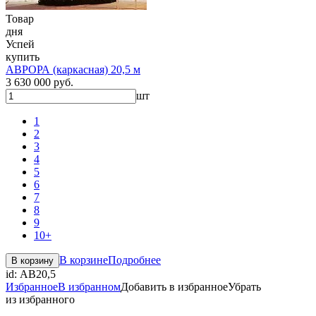
Товар
дня
Успей
купить
АВРОРА (каркасная) 20,5 м
3 630 000 руб.
шт
1
2
3
4
5
6
7
8
9
10+
В корзине
Подробнее
В корзину
id:
АВ20,5
Избранное
В избранном
Добавить в избранное
Убрать
из избранного