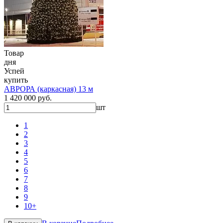
Товар
дня
Успей
купить
АВРОРА (каркасная) 13 м
1 420 000 руб.
шт
1
2
3
4
5
6
7
8
9
10+