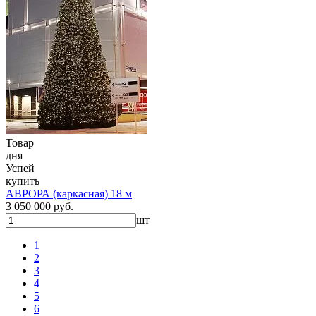
Товар
дня
Успей
купить
АВРОРА (каркасная) 18 м
3 050 000 руб.
шт
1
2
3
4
5
6