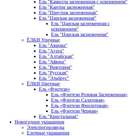
Ель "Камилла заснеженная с освещением"
Ель "Кантри заснеженная"
Ель "Престиж заснеженная"
Ель "Царская заснеженная"
Ель "Царская заснеженная с
освещением"
Ель "Царская заснеженная"
ЁЛКИ Уличные
Ель "Аврора"
Ель "Агата"
Ель "Алтайская"
Ель "Афина"
Ель "Виктория"
Ель "Русская"
Ель "Эльбрус"
ЁЛКИ Цветные
Ель «Фэнтези»
Ель «Фэнтези Розовая Заснеженная»
Ель «Фэнтези Салатовая»
Ель «Фэнтези Фиолетовая»
Ель «Фэнтези Черная»
Ель "Кристальная"
Новогодние украшения
Электрогирлянды
Елочные украшения