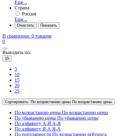
Еще...
Страна
Россия
Еще...
В сравнении:
0 товаров
0
Выводить по:
15
5
10
15
20
25
Сортировать:
По возрастанию цены
По возрастанию цены
По возрастанию цены
По возрастанию цены
По убыванию цены
По убыванию цены
По алфавиту А-Я
А-Я
По алфавиту Я-А
Я-А
По популярности
По возрастанию рейтинга