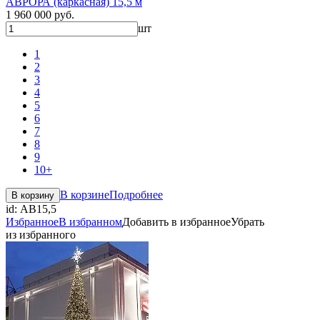
АВРОРА (каркасная) 15,5 м
1 960 000 руб.
шт
1
2
3
4
5
6
7
8
9
10+
В корзине
Подробнее
В корзину
id:
АВ15,5
Избранное
В избранном
Добавить в избранное
Убрать
из избранного