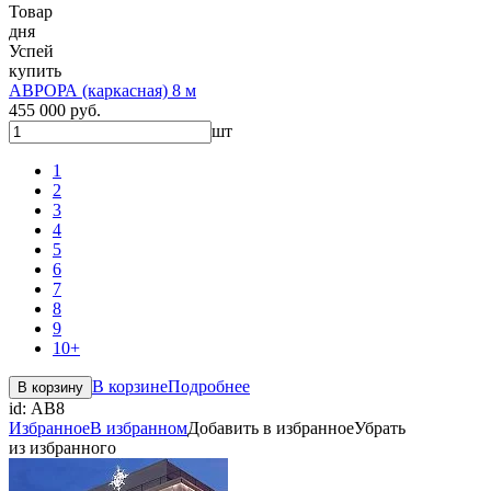
Товар
дня
Успей
купить
АВРОРА (каркасная) 8 м
455 000 руб.
шт
1
2
3
4
5
6
7
8
9
10+
В корзине
Подробнее
В корзину
id:
АВ8
Избранное
В избранном
Добавить в избранное
Убрать
из избранного