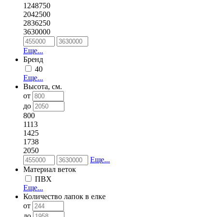
1248750
2042500
2836250
3630000
Еще...
Бренд
40
Еще...
Высота, см.
от
до
800
1113
1425
1738
2050
Еще...
Материал веток
ПВХ
Еще...
Количество лапок в елке
от
до