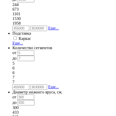
244
673
1101
1530
1958
Еще...
Подставка
Каркас
Еще...
Количество сегментов
от
до
5
6
6
7
7
Еще...
Диаметр нижнего яруса, см.
от
до
300
433