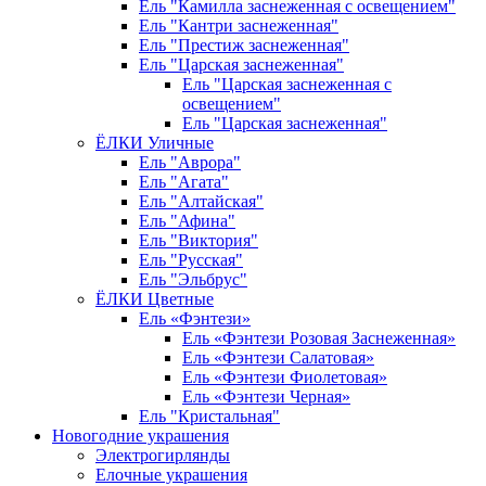
Ель "Камилла заснеженная с освещением"
Ель "Кантри заснеженная"
Ель "Престиж заснеженная"
Ель "Царская заснеженная"
Ель "Царская заснеженная с
освещением"
Ель "Царская заснеженная"
ЁЛКИ Уличные
Ель "Аврора"
Ель "Агата"
Ель "Алтайская"
Ель "Афина"
Ель "Виктория"
Ель "Русская"
Ель "Эльбрус"
ЁЛКИ Цветные
Ель «Фэнтези»
Ель «Фэнтези Розовая Заснеженная»
Ель «Фэнтези Салатовая»
Ель «Фэнтези Фиолетовая»
Ель «Фэнтези Черная»
Ель "Кристальная"
Новогодние украшения
Электрогирлянды
Елочные украшения