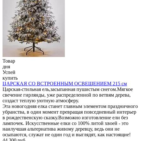
Товар
дня
Успей
купить
ЦАРСКАЯ СО ВСТРОЕННЫМ ОСВЕЩЕНИЕМ 215 см
Царская-стильная ель,засыпанная пушистым снегом.Мягкое
свечение гирлянды, уже распределенной по ветвям дерева,
создаст теплую уютную атмосферу.
Эта новогодняя елка станет главным элементом праздничного
убранства, в один момент превращая повседневный интерьер
в рождественскую сказку.Возможно изготовление ели без
лампочек. Искусственные елки со 100% литой хвоей - это
наилучшая альтернатива живому деревцу, ведь они не
осыпаются, служат не один год и выглядят, как настоящие!
44 300 руб.