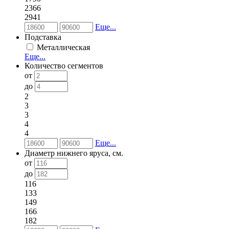
2366
2941
Еще...
Подставка
Металлическая
Еще...
Количество сегментов
от
до
2
3
3
4
4
Еще...
Диаметр нижнего яруса, см.
от
до
116
133
149
166
182