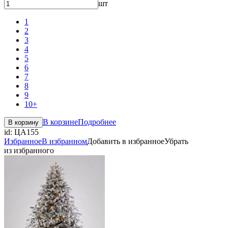
шт
1
2
3
4
5
6
7
8
9
10+
В корзине
Подробнее
В корзину
id:
ЦА155
Избранное
В избранном
Добавить в избранное
Убрать
из избранного