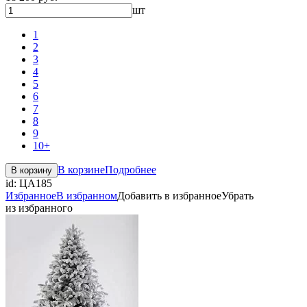
шт
1
2
3
4
5
6
7
8
9
10+
В корзине
Подробнее
В корзину
id:
ЦА185
Избранное
В избранном
Добавить в избранное
Убрать
из избранного