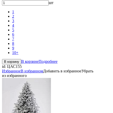
шт
1
2
3
4
5
6
7
8
9
10+
В корзине
Подробнее
В корзину
id:
ЦАС155
Избранное
В избранном
Добавить в избранное
Убрать
из избранного