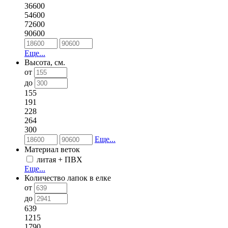
36600
54600
72600
90600
Еще...
Высота, см.
от
до
155
191
228
264
300
Еще...
Материал веток
литая + ПВХ
Еще...
Количество лапок в елке
от
до
639
1215
1790