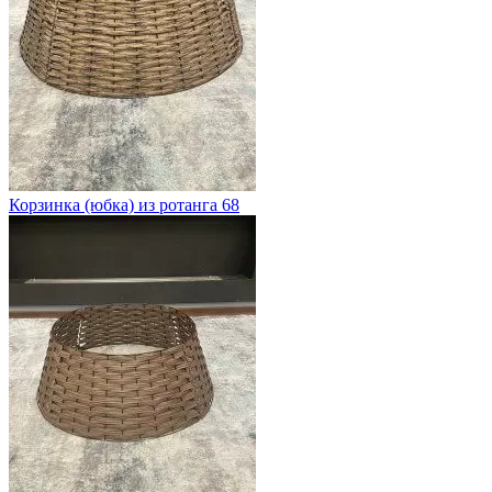
Корзинка (юбка) из ротанга 68