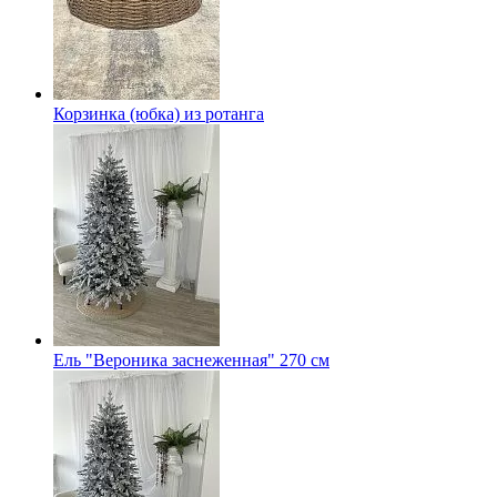
Корзинка (юбка) из ротанга
Ель "Вероника заснеженная" 270 см