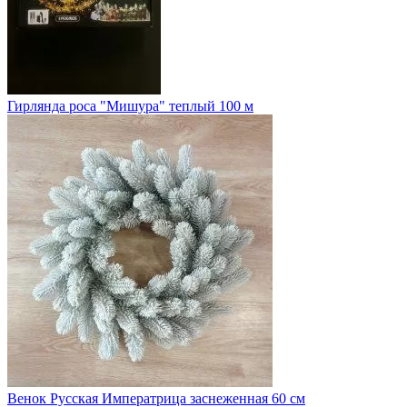
Гирлянда роса "Мишура" теплый 100 м
Венок Русская Императрица заснеженная 60 см