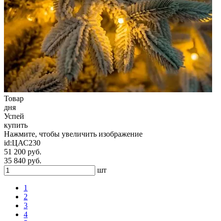
Товар
дня
Успей
купить
Нажмите, чтобы увеличить изображение
id:
ЦАС230
51 200 руб.
35 840 руб.
шт
1
2
3
4