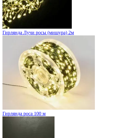
Гирлянда Лучи росы (мишура) 2м
Гирлянда роса 100 м