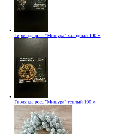
Гирлянда роса "Мишура" холодный 100 м
Гирлянда роса "Мишура" теплый 100 м