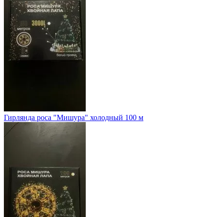
Гирлянда роса "Мишура" холодный 100 м