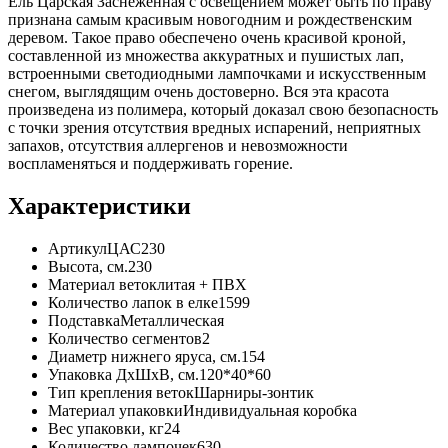
Ель Царская Заснеженная с освещением может быть по праву
признана самым красивым новогодним и рождественским
деревом. Такое право обеспечено очень красивой кроной,
составленной из множества аккуратных и пушистых лап,
встроенными светодиодными лампочками и искусственным
снегом, выглядящим очень достоверно. Вся эта красота
произведена из полимера, который доказал свою безопасность
с точки зрения отсутствия вредных испарений, неприятных
запахов, отсутствия аллергенов и невозможности
воспламеняться и поддерживать горение.
Характеристики
Артикул
ЦАС230
Высота, см.
230
Материал веток
литая + ПВХ
Количество лапок в елке
1599
Подставка
Металлическая
Количество сегментов
2
Диаметр нижнего яруса, см.
154
Упаковка ДхШхВ, см.
120*40*60
Тип крепления веток
Шарниры-зонтик
Материал упаковки
Индивидуальная коробка
Вес упаковки, кг
24
Количество лампочек
630