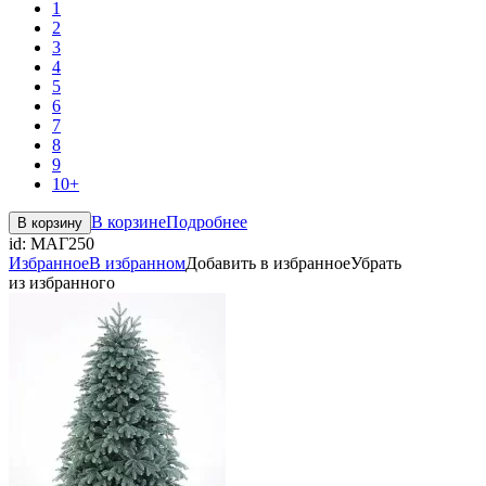
1
2
3
4
5
6
7
8
9
10+
В корзине
Подробнее
В корзину
id:
МАГ250
Избранное
В избранном
Добавить в избранное
Убрать
из избранного