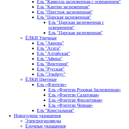
Ель "Камилла заснеженная с освещением"
Ель "Кантри заснеженная"
Ель "Престиж заснеженная"
Ель "Царская заснеженная"
Ель "Царская заснеженная с
освещением"
Ель "Царская заснеженная"
ЁЛКИ Уличные
Ель "Аврора"
Ель "Агата"
Ель "Алтайская"
Ель "Афина"
Ель "Виктория"
Ель "Русская"
Ель "Эльбрус"
ЁЛКИ Цветные
Ель «Фэнтези»
Ель «Фэнтези Розовая Заснеженная»
Ель «Фэнтези Салатовая»
Ель «Фэнтези Фиолетовая»
Ель «Фэнтези Черная»
Ель "Кристальная"
Новогодние украшения
Электрогирлянды
Елочные украшения