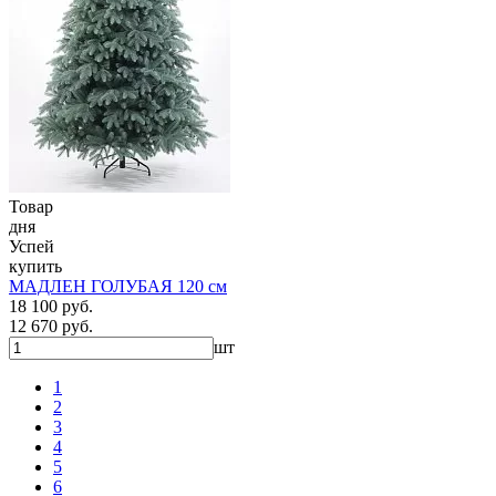
Товар
дня
Успей
купить
МАДЛЕН ГОЛУБАЯ 120 см
18 100 руб.
12 670 руб.
шт
1
2
3
4
5
6