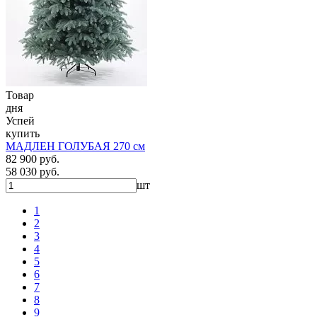
Товар
дня
Успей
купить
МАДЛЕН ГОЛУБАЯ 270 см
82 900 руб.
58 030 руб.
шт
1
2
3
4
5
6
7
8
9