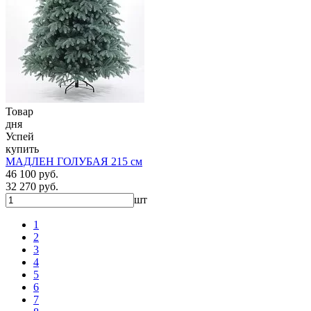
Товар
дня
Успей
купить
МАДЛЕН ГОЛУБАЯ 215 см
46 100 руб.
32 270 руб.
шт
1
2
3
4
5
6
7