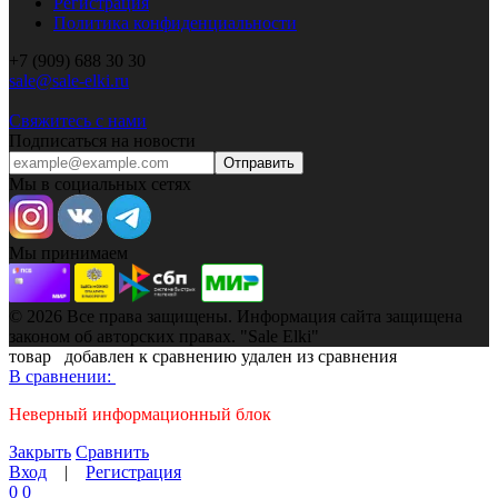
Регистрация
Политика конфиденциальности
+7 (909) 688 30 30
sale@sale-elki.ru
Свяжитесь с нами
Подписаться на новости
Отправить
Мы в социальных сетях
Мы принимаем
© 2026 Все права защищены. Информация сайта защищена
законом об авторских правах. "Sale Elki"
товар
добавлен к сравнению
удален из сравнения
В сравнении:
Неверный информационный блок
Закрыть
Сравнить
Вход
|
Регистрация
0
0