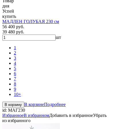
Товар
дня
Успей
купить
МАДЛЕН ГОЛУБАЯ 230 см
56 400 руб.
39 480 руб.
шт
1
2
3
4
5
6
7
8
9
10+
В корзине
Подробнее
В корзину
id:
МАГ230
Избранное
В избранном
Добавить в избранное
Убрать
из избранного