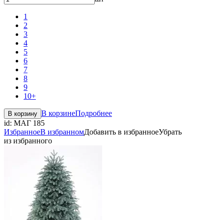
1
2
3
4
5
6
7
8
9
10+
В корзине
Подробнее
В корзину
id:
МАГ 185
Избранное
В избранном
Добавить в избранное
Убрать
из избранного