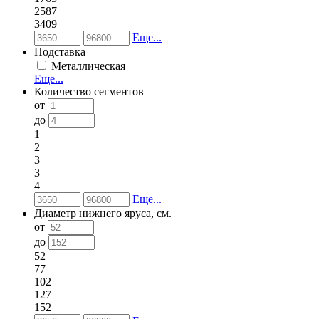
2587
3409
Еще...
Подставка
Металлическая
Еще...
Количество сегментов
от
до
1
2
3
3
4
Еще...
Диаметр нижнего яруса, см.
от
до
52
77
102
127
152