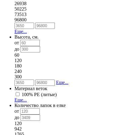
26938
50225
73513
96800
Еще...
Высота, см.
от
до
60
120
180
240
300
Еще...
Материал веток
100% РЕ (литые)
Еще...
Количество лапок в елке
от
до
120
942
1765