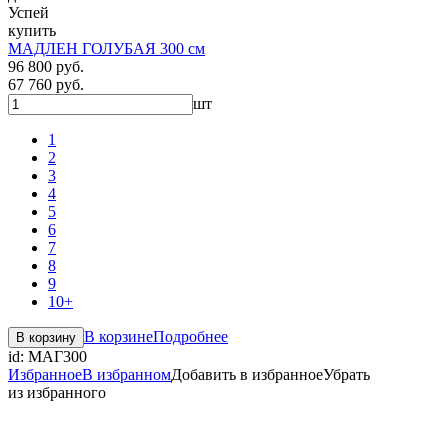
Успей
купить
МАДЛЕН ГОЛУБАЯ 300 см
96 800 руб.
67 760 руб.
шт
1
2
3
4
5
6
7
8
9
10+
В корзине
Подробнее
В корзину
id:
МАГ300
Избранное
В избранном
Добавить в избранное
Убрать
из избранного