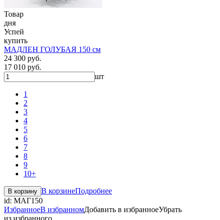
Товар
дня
Успей
купить
МАДЛЕН ГОЛУБАЯ 150 см
24 300 руб.
17 010 руб.
шт
1
2
3
4
5
6
7
8
9
10+
В корзине
Подробнее
В корзину
id:
МАГ150
Избранное
В избранном
Добавить в избранное
Убрать
из избранного