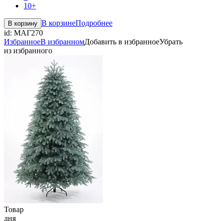
10+
В корзине
Подробнее
В корзину
id:
МАГ270
Избранное
В избранном
Добавить в избранное
Убрать
из избранного
Товар
дня