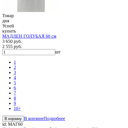
Товар
дня
Успей
купить
МАДЛЕН ГОЛУБАЯ 60 см
3 650 руб.
2 555 руб.
шт
1
2
3
4
5
6
7
8
9
10+
В корзине
Подробнее
В корзину
id:
МАГ60