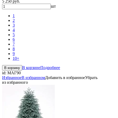
5 250 руб.
шт
1
2
3
4
5
6
7
8
9
10+
В корзине
Подробнее
В корзину
id:
МАГ90
Избранное
В избранном
Добавить в избранное
Убрать
из избранного