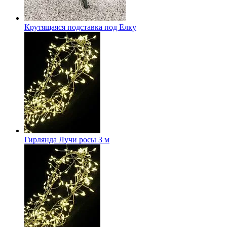
Крутящаяся подставка под Елку
Гирлянда Лучи росы 3 м