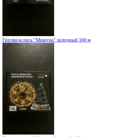
Гирлянда роса "Мишура" холодный 100 м