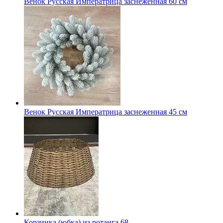
Венок Русская Императрица заснеженная 60 см
Венок Русская Императрица заснеженная 45 см
Корзинка (юбка) из ротанга 68