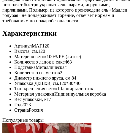
позволяет быстро украшать ель шарами, игрушками,
гирляндами. Полимер, из которого произведена ель «Мадлен
голубая» не поддерживает горение, отвечает нормам и
требованиям по пожаробезопасности.
Характеристики
Артикул
МАГ120
Высота, см.
120
Материал веток
100% РЕ (литые)
Количество лапок в елке
463
Подставка
Металлическая
Количество сегментов
2
Диаметр нижнего яруса, см.
84
Упаковка ДхШхВ, см.
120*30*40
Тип крепления веток
Шарниры-зонтик
Материал упаковки
Индивидуальная коробка
Вес упаковки, кг
7
Год
2023
Страна
Россия
Популярные товары