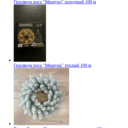
Гирлянда роса "Мишура" холодный 100 м
Гирлянда роса "Мишура" теплый 100 м