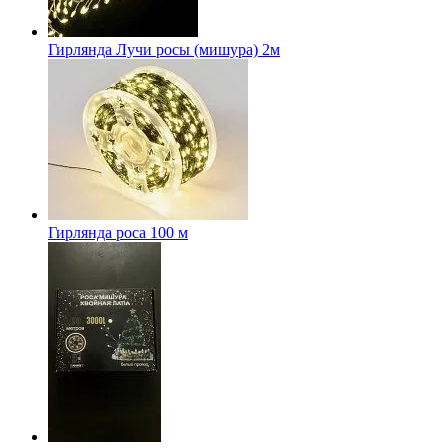
Гирлянда Лучи росы (мишура) 2м
Гирлянда роса 100 м