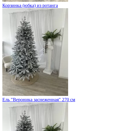
Корзинка (юбка) из ротанга
Ель "Вероника заснеженная" 270 см