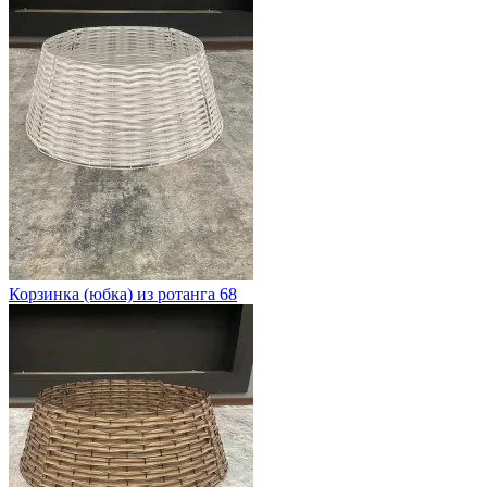
Корзинка (юбка) из ротанга 68