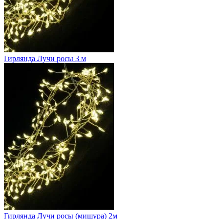
Гирлянда Лучи росы 3 м
Гирлянда Лучи росы (мишура) 2м