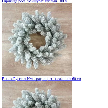
Гирлянда роса "Мишура" теплый 100 м
Венок Русская Императрица заснеженная 60 см