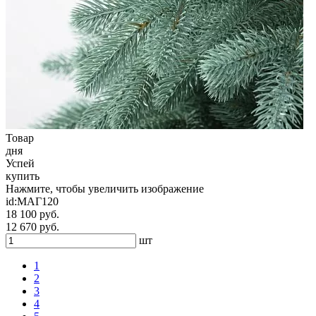
Товар
дня
Успей
купить
Нажмите, чтобы увеличить изображение
id:
МАГ120
18 100 руб.
12 670 руб.
шт
1
2
3
4