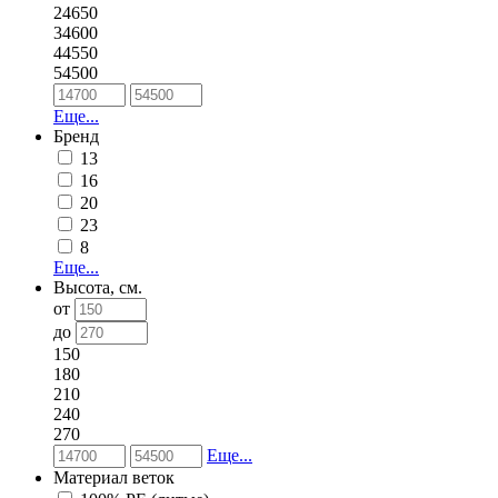
24650
34600
44550
54500
Еще...
Бренд
13
16
20
23
8
Еще...
Высота, см.
от
до
150
180
210
240
270
Еще...
Материал веток