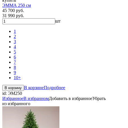
купить
ЭММА 250 см
45 700 руб.
31 990 руб.
шт
1
2
3
4
5
6
7
8
9
10+
В корзине
Подробнее
В корзину
id:
ЭМ250
Избранное
В избранном
Добавить в избранное
Убрать
из избранного