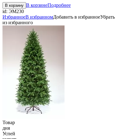
В корзине
Подробнее
В корзину
id:
ЭМ230
Избранное
В избранном
Добавить в избранное
Убрать
из избранного
Товар
дня
Успей