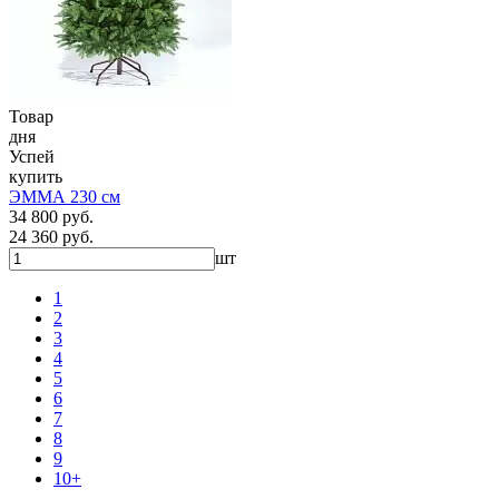
Товар
дня
Успей
купить
ЭММА 230 см
34 800 руб.
24 360 руб.
шт
1
2
3
4
5
6
7
8
9
10+