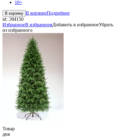
10+
В корзине
Подробнее
В корзину
id:
ЭМ150
Избранное
В избранном
Добавить в избранное
Убрать
из избранного
Товар
дня