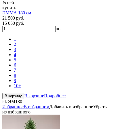
Успей
купить
ЭММА 180 см
21 500 руб.
15 050 руб.
шт
1
2
3
4
5
6
7
8
9
10+
В корзине
Подробнее
В корзину
id:
ЭМ180
Избранное
В избранном
Добавить в избранное
Убрать
из избранного