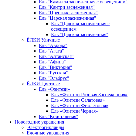
Ель "Камилла заснеженная с освещением"
Ель "Кантри заснеженная"
Ель "Престиж заснеженная"
Ель "Царская заснеженная"
Ель "Царская заснеженная с
освещением"
Ель "Царская заснеженная"
ЁЛКИ Уличные
Ель "Аврора"
Ель "Агата"
Ель "Алтайская"
Ель "Афина"
Ель "Виктория"
Ель "Русская"
Ель "Эльбрус"
ЁЛКИ Цветные
Ель «Фэнтези»
Ель «Фэнтези Розовая Заснеженная»
Ель «Фэнтези Салатовая»
Ель «Фэнтези Фиолетовая»
Ель «Фэнтези Черная»
Ель "Кристальная"
Новогодние украшения
Электрогирлянды
Елочные украшения