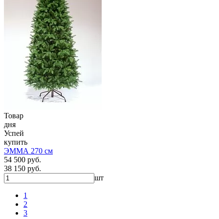
Товар
дня
Успей
купить
ЭММА 270 см
54 500 руб.
38 150 руб.
шт
1
2
3