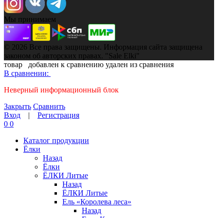
Мы принимаем
© 2026 Все права защищены. Информация сайта защищена
законом об авторских правах. "Sale Elki"
товар
добавлен к сравнению
удален из сравнения
В сравнении:
Неверный информационный блок
Закрыть
Сравнить
Вход
|
Регистрация
0
0
Каталог продукции
Ёлки
Назад
Ёлки
ЁЛКИ Литые
Назад
ЁЛКИ Литые
Ель «Королева леса»
Назад