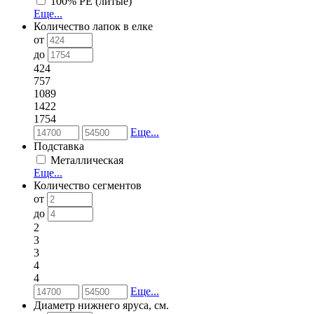
100% РЕ (литые)
Еще...
Количество лапок в елке
от
до
424
757
1089
1422
1754
Еще...
Подставка
Металлическая
Еще...
Количество сегментов
от
до
2
3
3
4
4
Еще...
Диаметр нижнего яруса, см.