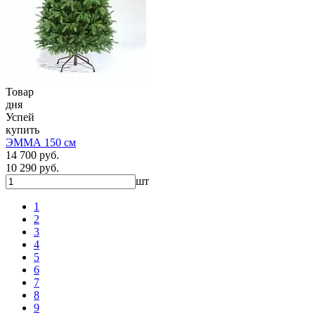
Товар
дня
Успей
купить
ЭММА 150 см
14 700 руб.
10 290 руб.
шт
1
2
3
4
5
6
7
8
9