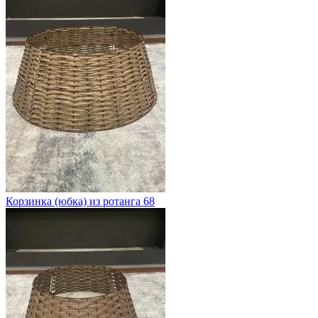
Корзинка (юбка) из ротанга 68