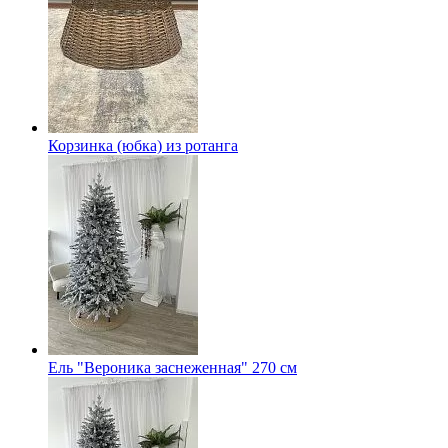
Корзинка (юбка) из ротанга
Ель "Вероника заснеженная" 270 см