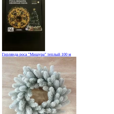
Гирлянда роса "Мишура" теплый 100 м