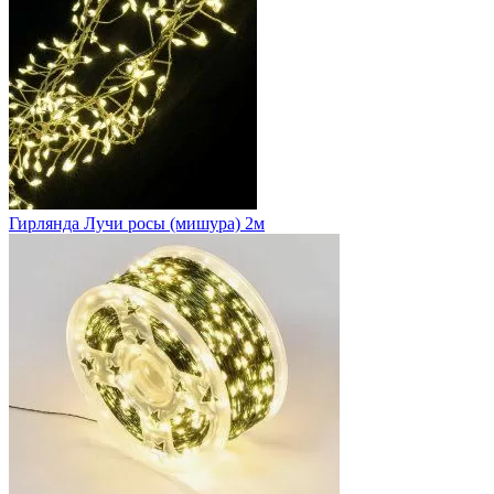
Гирлянда Лучи росы (мишура) 2м