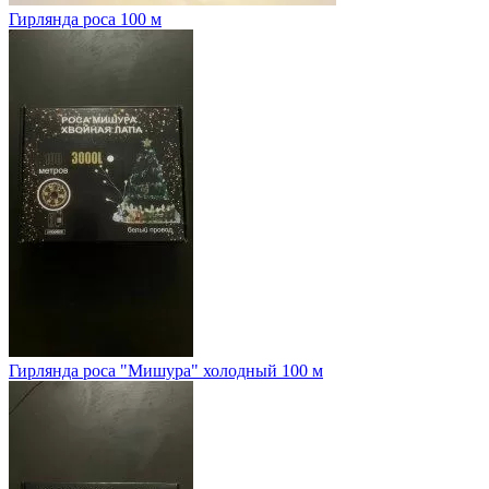
Гирлянда роса 100 м
Гирлянда роса "Мишура" холодный 100 м