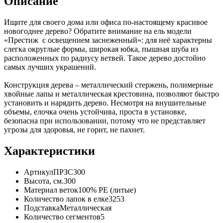
Описание
Ищите для своего дома или офиса по-настоящему красивое
новогоднее дерево? Обратите внимание на ель модели
«Престиж с освещением заснеженный»: для неё характерны
слегка округлые формы, широкая юбка, пышная шуба из
расположенных по радиусу ветвей. Такое дерево достойно
самых лучших украшений.
Конструкция дерева – металлический стержень, полимерные
хвойные лапы и металлическая крестовина, позволяют быстро
установить и нарядить дерево. Несмотря на внушительные
объемы, елочка очень устойчива, проста в установке,
безопасна при использовании, потому что не представляет
угрозы для здоровья, не горит, не пахнет.
Характеристики
Артикул
ПРЗС300
Высота, см.
300
Материал веток
100% РЕ (литые)
Количество лапок в елке
3253
Подставка
Металлическая
Количество сегментов
5