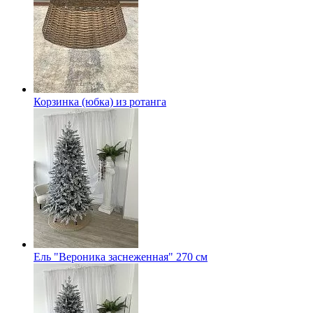
Корзинка (юбка) из ротанга
Ель "Вероника заснеженная" 270 см