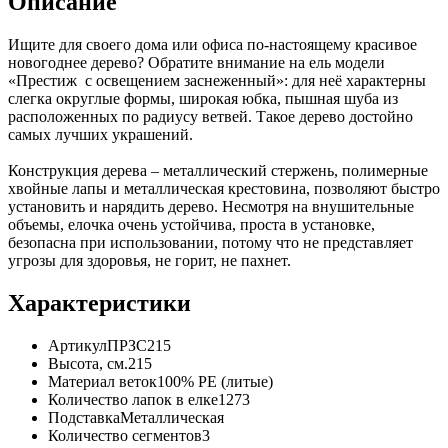
Описание
Ищите для своего дома или офиса по-настоящему красивое
новогоднее дерево? Обратите внимание на ель модели
«Престиж с освещением заснеженный»: для неё характерны
слегка округлые формы, широкая юбка, пышная шуба из
расположенных по радиусу ветвей. Такое дерево достойно
самых лучших украшений.
Конструкция дерева – металлический стержень, полимерные
хвойные лапы и металлическая крестовина, позволяют быстро
установить и нарядить дерево. Несмотря на внушительные
объемы, елочка очень устойчива, проста в установке,
безопасна при использовании, потому что не представляет
угрозы для здоровья, не горит, не пахнет.
Характеристики
Артикул
ПРЗС215
Высота, см.
215
Материал веток
100% РЕ (литые)
Количество лапок в елке
1273
Подставка
Металлическая
Количество сегментов
3