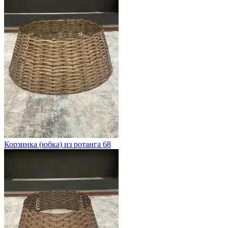
Корзинка (юбка) из ротанга 68