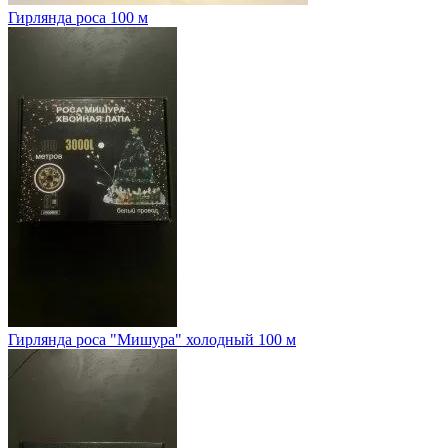
Гирлянда роса 100 м
Гирлянда роса "Мишура" холодный 100 м