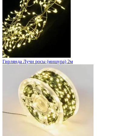
Гирлянда Лучи росы (мишура) 2м