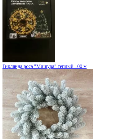
Гирлянда роса "Мишура" теплый 100 м