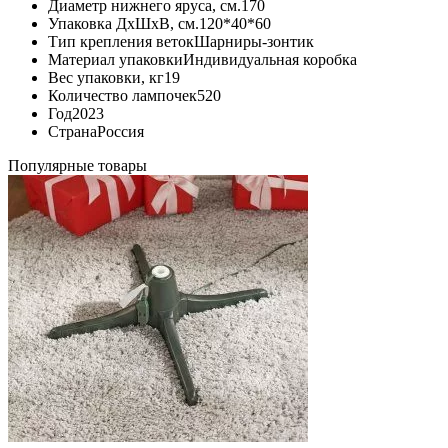
Диаметр нижнего яруса, см.
170
Упаковка ДхШхВ, см.
120*40*60
Тип крепления веток
Шарниры-зонтик
Материал упаковки
Индивидуальная коробка
Вес упаковки, кг
19
Количество лампочек
520
Год
2023
Страна
Россия
Популярные товары