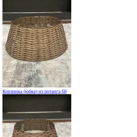
Корзинка (юбка) из ротанга 68