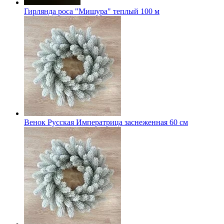
Гирлянда роса "Мишура" теплый 100 м
Венок Русская Императрица заснеженная 60 см