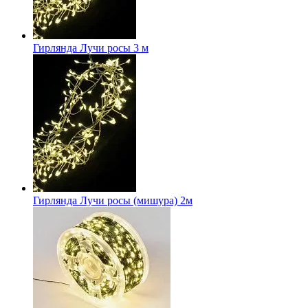
Гирлянда Лучи росы 3 м
Гирлянда Лучи росы (мишура) 2м