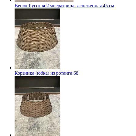
Венок Русская Императрица заснеженная 45 см
Корзинка (юбка) из ротанга 68