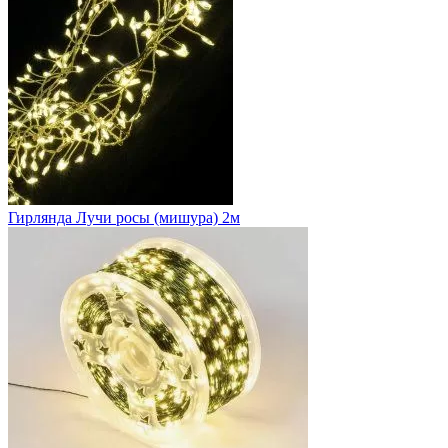
Гирлянда Лучи росы (мишура) 2м