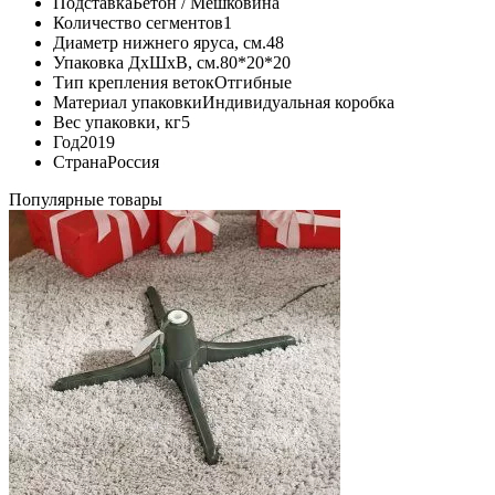
Подставка
Бетон / Мешковина
Количество сегментов
1
Диаметр нижнего яруса, см.
48
Упаковка ДхШхВ, см.
80*20*20
Тип крепления веток
Отгибные
Материал упаковки
Индивидуальная коробка
Вес упаковки, кг
5
Год
2019
Страна
Россия
Популярные товары