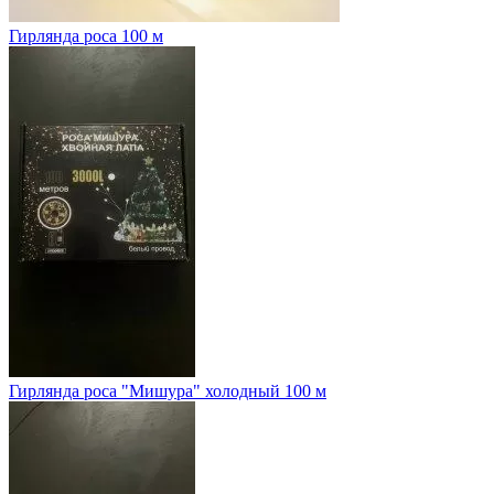
Гирлянда роса 100 м
Гирлянда роса "Мишура" холодный 100 м