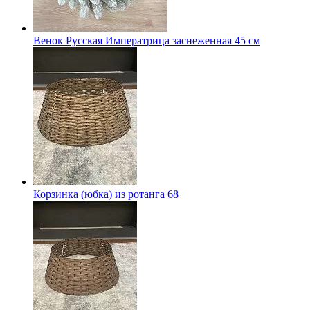
Венок Русская Императрица заснеженная 45 см
Корзинка (юбка) из ротанга 68