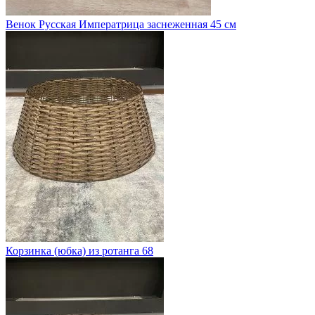
Венок Русская Императрица заснеженная 45 см
Корзинка (юбка) из ротанга 68