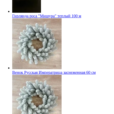
Гирлянда роса "Мишура" теплый 100 м
Венок Русская Императрица заснеженная 60 см