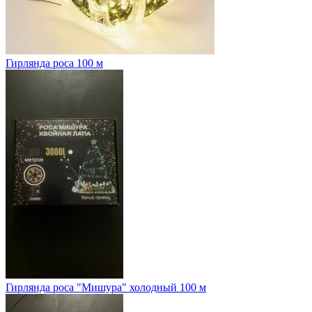
Гирлянда роса 100 м
Гирлянда роса "Мишура" холодный 100 м