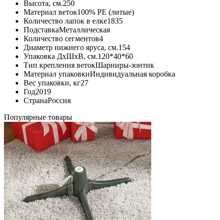
Высота, см.
250
Материал веток
100% PE (литые)
Количество лапок в елке
1835
Подставка
Металлическая
Количество сегментов
4
Диаметр нижнего яруса, см.
154
Упаковка ДхШхВ, см.
120*40*60
Тип крепления веток
Шарниры-зонтик
Материал упаковки
Индивидуальная коробка
Вес упаковки, кг
27
Год
2019
Страна
Россия
Популярные товары