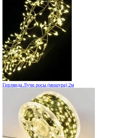
Гирлянда Лучи росы (мишура) 2м