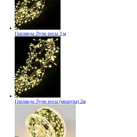
Гирлянда Лучи росы 3 м
Гирлянда Лучи росы (мишура) 2м