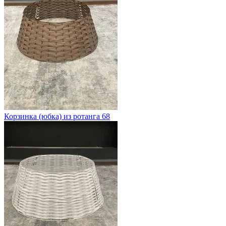
Корзинка (юбка) из ротанга 68