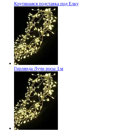
Крутящаяся подставка под Елку
Гирлянда Лучи росы 3 м