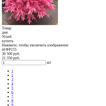
Товар
дня
Успей
купить
Нажмите, чтобы увеличить изображение
id:
ФР155
30 500 руб.
21 350 руб.
шт
1
2
3
4
5
6
7
8
9