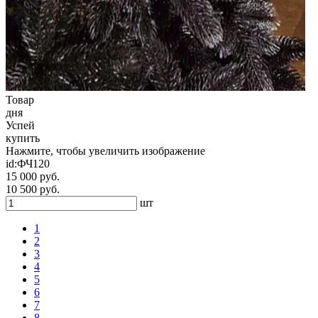
Товар
дня
Успей
купить
Нажмите, чтобы увеличить изображение
id:
ФЧ120
15 000 руб.
10 500 руб.
шт
1
2
3
4
5
6
7
8