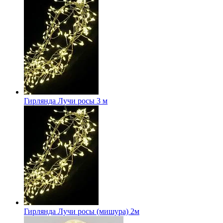
Гирлянда Лучи росы 3 м
Гирлянда Лучи росы (мишура) 2м