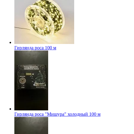
Гирлянда роса 100 м
Гирлянда роса "Мишура" холодный 100 м