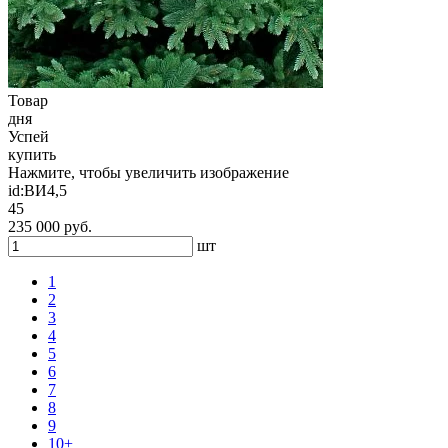
Товар
дня
Успей
купить
Нажмите, чтобы увеличить изображение
id:
ВИ4,5
45
235 000 руб.
шт
1
2
3
4
5
6
7
8
9
10+