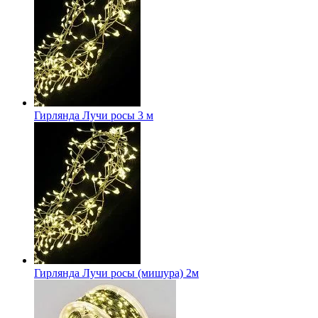
Гирлянда Лучи росы 3 м
Гирлянда Лучи росы (мишура) 2м