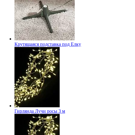
Крутящаяся подставка под Елку
Гирлянда Лучи росы 3 м