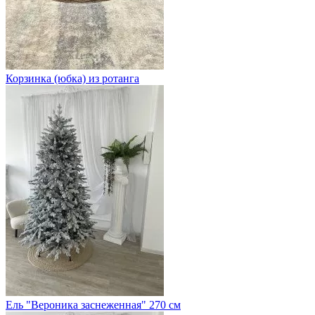
Корзинка (юбка) из ротанга
Ель "Вероника заснеженная" 270 см