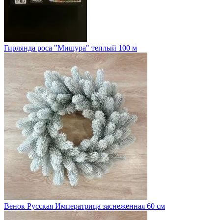
Гирлянда роса "Мишура" теплый 100 м
Венок Русская Императрица заснеженная 60 см