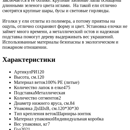
заключается в ее облике: крупные хвойные лапы оснащены
длинными зеленого цвета иглами. На такой ели отлично
смотрятся крупные шары, бусы и световые гирлянды.
Иголки у ели отлиты из полимера, а потому приятны на
ощупь, отлично сохраняют форму и цвет. Установка елочки не
займет много времени, а металлический остов и надежная
подставка помогут дереву выдерживать вес украшений.
Использованные материалы безопасны в экологическом и
пожарном отношении.
Характеристики
Артикул
РИ120
Высота, см.
120
Материал веток
100% PE (литые)
Количество лапок в елке
475
Подставка
Металлическая
Количество сегментов
2
Диаметр нижнего яруса, см.
84
Упаковка ДхШхВ, см.
120*30*30
Тип крепления веток
Шарниры-зонтик
Материал упаковки
Индивидуальная коробка
Вес упаковки, кг
7
Год
2021