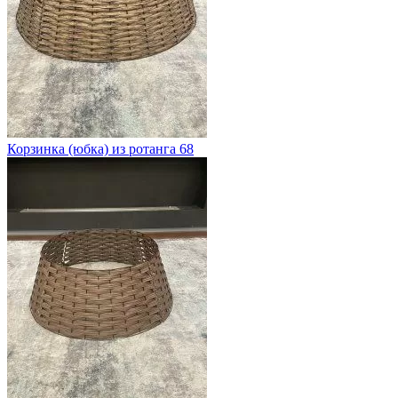
Корзинка (юбка) из ротанга 68