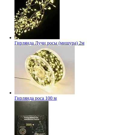
Гирлянда Лучи росы (мишура) 2м
Гирлянда роса 100 м