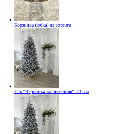
Корзинка (юбка) из ротанга
Ель "Вероника заснеженная" 270 см