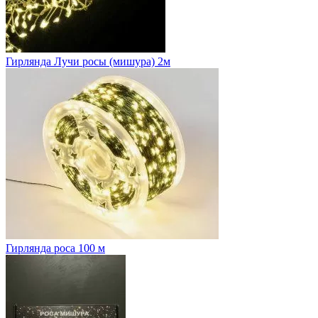
Гирлянда Лучи росы (мишура) 2м
Гирлянда роса 100 м