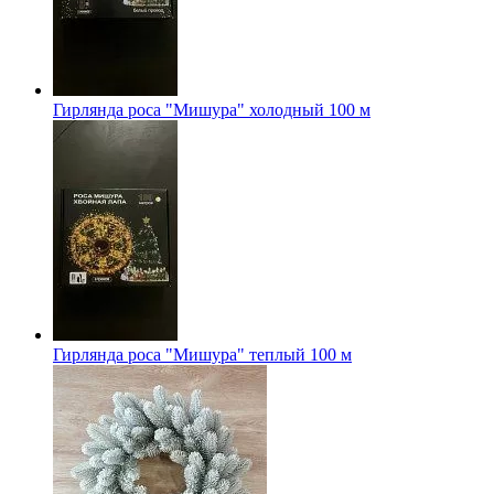
Гирлянда роса "Мишура" холодный 100 м
Гирлянда роса "Мишура" теплый 100 м