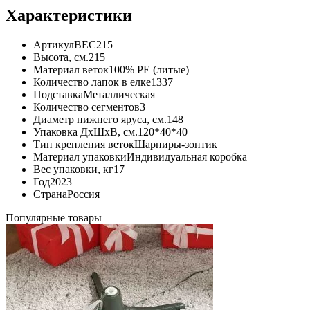
Характеристики
Артикул
ВЕС215
Высота, см.
215
Материал веток
100% РЕ (литые)
Количество лапок в елке
1337
Подставка
Металлическая
Количество сегментов
3
Диаметр нижнего яруса, см.
148
Упаковка ДхШхВ, см.
120*40*40
Тип крепления веток
Шарниры-зонтик
Материал упаковки
Индивидуальная коробка
Вес упаковки, кг
17
Год
2023
Страна
Россия
Популярные товары