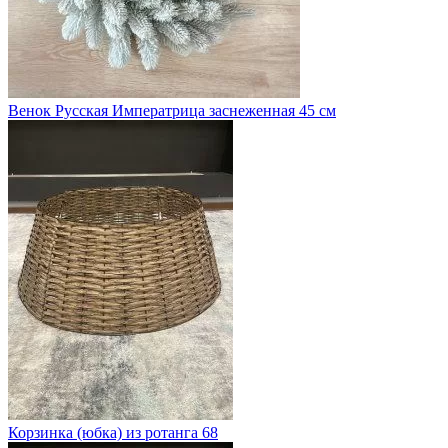
Венок Русская Императрица заснеженная 45 см
Корзинка (юбка) из ротанга 68