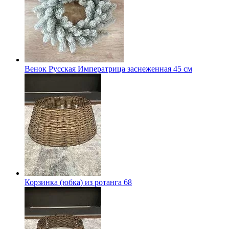
Венок Русская Императрица заснеженная 45 см
Корзинка (юбка) из ротанга 68