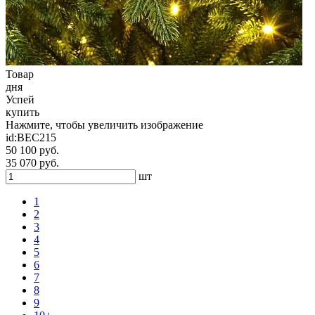
Товар
дня
Успей
купить
Нажмите, чтобы увеличить изображение
id:
ВЕС215
50 100 руб.
35 070 руб.
шт
1
2
3
4
5
6
7
8
9