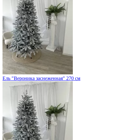
Ель "Вероника заснеженная" 270 см