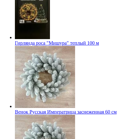
Гирлянда роса "Мишура" теплый 100 м
Венок Русская Императрица заснеженная 60 см