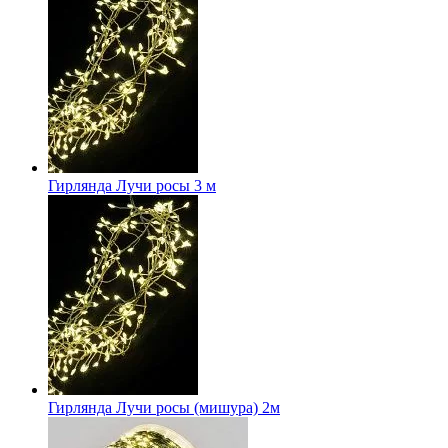
Гирлянда Лучи росы 3 м
Гирлянда Лучи росы (мишура) 2м