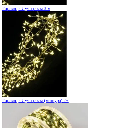
Гирлянда Лучи росы 3 м
Гирлянда Лучи росы (мишура) 2м