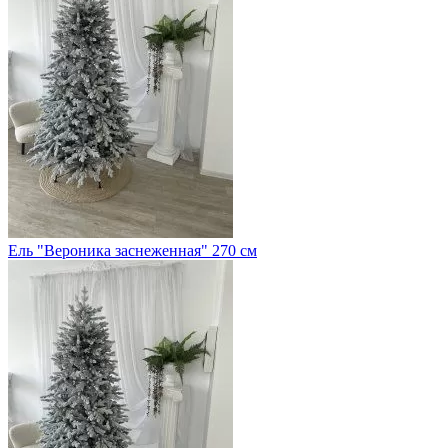
Ель "Вероника заснеженная" 270 см