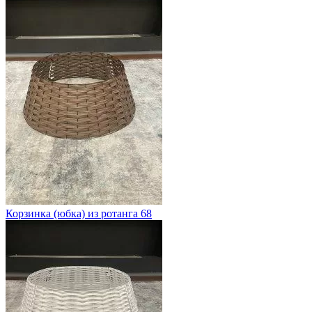
Корзинка (юбка) из ротанга 68