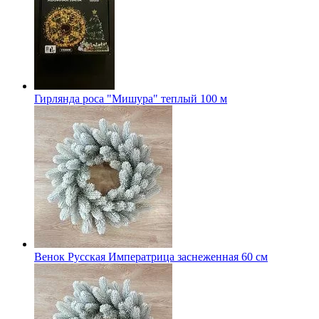
Гирлянда роса "Мишура" теплый 100 м
Венок Русская Императрица заснеженная 60 см