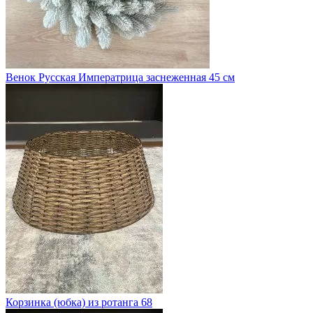
Венок Русская Императрица заснеженная 45 см
Корзинка (юбка) из ротанга 68