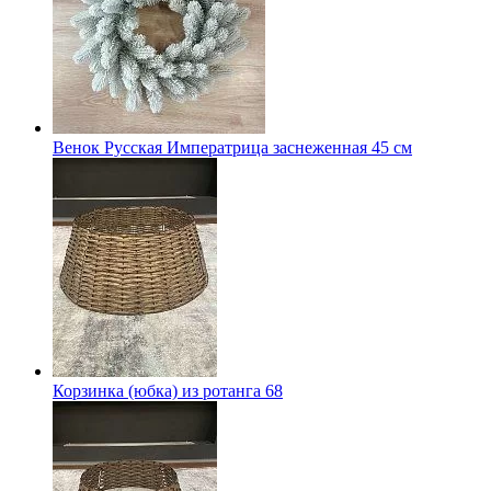
Венок Русская Императрица заснеженная 45 см
Корзинка (юбка) из ротанга 68