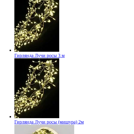
Гирлянда Лучи росы 3 м
Гирлянда Лучи росы (мишура) 2м