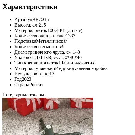
Характеристики
Артикул
ВЕС215
Высота, см.
215
Материал веток
100% РЕ (литые)
Количество лапок в елке
1337
Подставка
Металлическая
Количество сегментов
3
Диаметр нижнего яруса, см.
148
Упаковка ДхШхВ, см.
120*40*40
Тип крепления веток
Шарниры-зонтик
Материал упаковки
Индивидуальная коробка
Вес упаковки, кг
17
Год
2023
Страна
Россия
Популярные товары