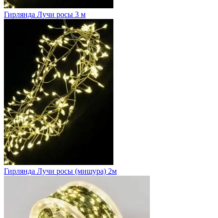
Гирлянда Лучи росы 3 м
Гирлянда Лучи росы (мишура) 2м