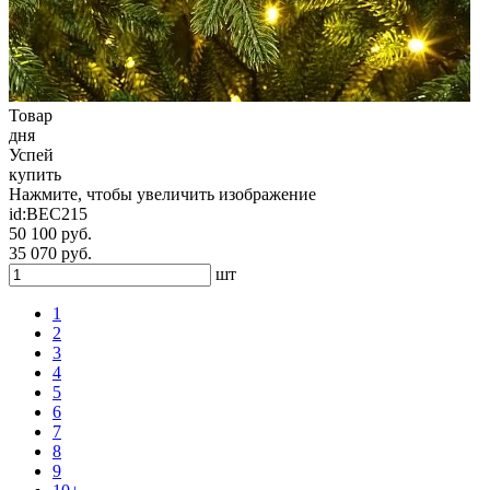
Товар
дня
Успей
купить
Нажмите, чтобы увеличить изображение
id:
ВЕС215
50 100 руб.
35 070 руб.
шт
1
2
3
4
5
6
7
8
9