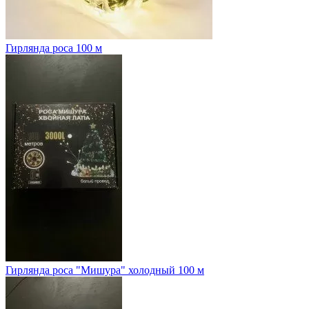
Гирлянда роса 100 м
Гирлянда роса "Мишура" холодный 100 м