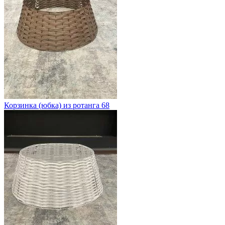
Корзинка (юбка) из ротанга 68