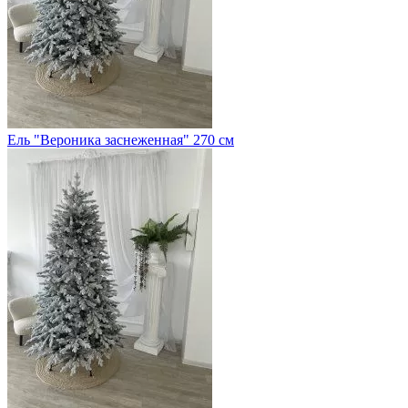
Ель "Вероника заснеженная" 270 см