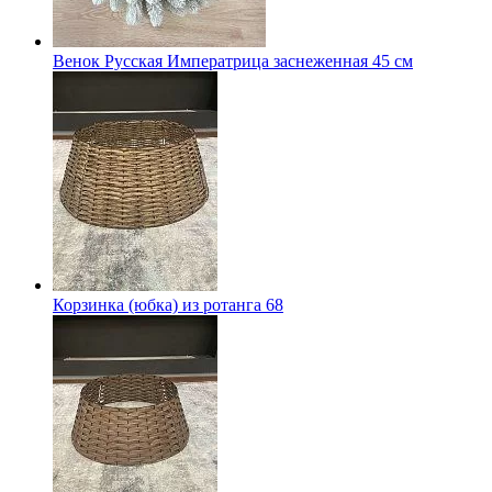
Венок Русская Императрица заснеженная 45 см
Корзинка (юбка) из ротанга 68