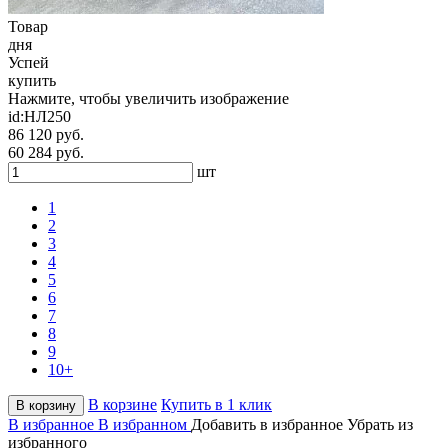
Товар
дня
Успей
купить
Нажмите, чтобы увеличить изображение
id:
НЛ250
86 120 руб.
60 284 руб.
шт
1
2
3
4
5
6
7
8
9
10+
В корзине
Купить в 1 клик
В корзину
В избранное
В избранном
Добавить в избранное
Убрать из
избранного