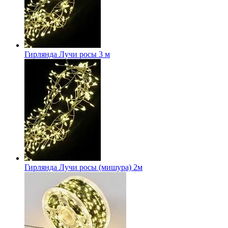
Гирлянда Лучи росы 3 м
Гирлянда Лучи росы (мишура) 2м