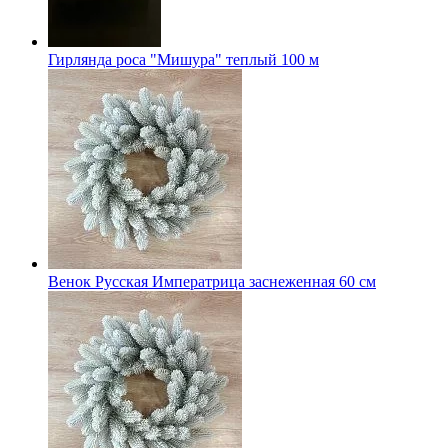
Гирлянда роса "Мишура" теплый 100 м
Венок Русская Императрица заснеженная 60 см