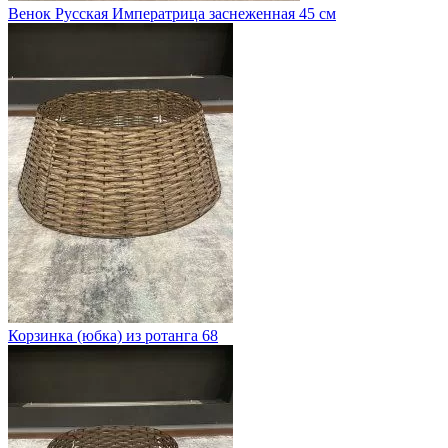
Венок Русская Императрица заснеженная 45 см
Корзинка (юбка) из ротанга 68