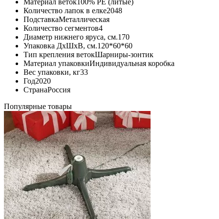
Материал веток
100% PE (литые)
Количество лапок в елке
2048
Подставка
Металлическая
Количество сегментов
4
Диаметр нижнего яруса, см.
170
Упаковка ДхШхВ, см.
120*60*60
Тип крепления веток
Шарниры-зонтик
Материал упаковки
Индивидуальная коробка
Вес упаковки, кг
33
Год
2020
Страна
Россия
Популярные товары