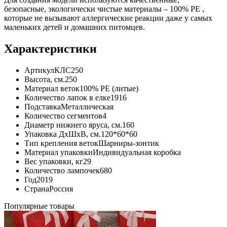
безопасные, экологически чистые материалы – 100% PE ,
которые не вызывают аллергические реакции даже у самых
маленьких детей и домашних питомцев.
Характеристики
Артикул
КЛС250
Высота, см.
250
Материал веток
100% PE (литые)
Количество лапок в елке
1916
Подставка
Металлическая
Количество сегментов
4
Диаметр нижнего яруса, см.
160
Упаковка ДхШхВ, см.
120*60*60
Тип крепления веток
Шарниры-зонтик
Материал упаковки
Индивидуальная коробка
Вес упаковки, кг
29
Количество лампочек
680
Год
2019
Страна
Россия
Популярные товары