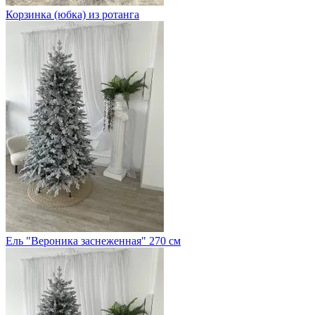
Корзинка (юбка) из ротанга
Ель "Вероника заснеженная" 270 см