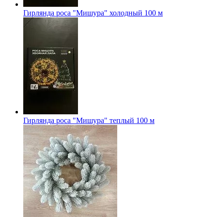
Гирлянда роса "Мишура" холодный 100 м
Гирлянда роса "Мишура" теплый 100 м