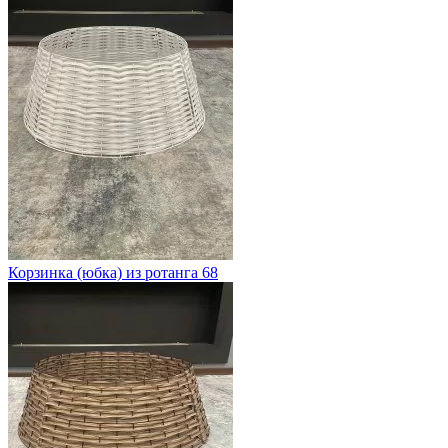
Корзинка (юбка) из ротанга 68