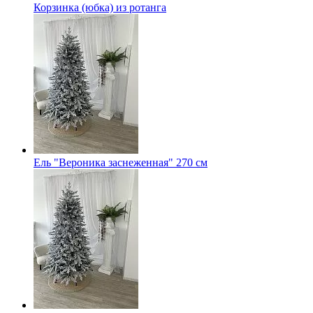
Корзинка (юбка) из ротанга
Ель "Вероника заснеженная" 270 см