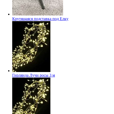
Крутящаяся подставка под Елку
Гирлянда Лучи росы 3 м