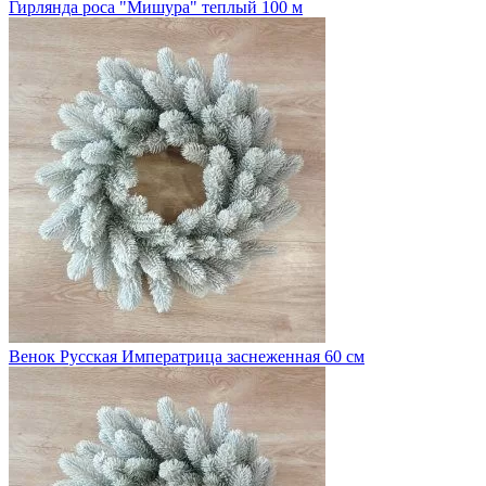
Гирлянда роса "Мишура" теплый 100 м
Венок Русская Императрица заснеженная 60 см