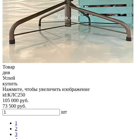
Товар
дня
Успей
купить
Нажмите, чтобы увеличить изображение
id:
КЛС250
105 000 руб.
73 500 руб.
шт
1
2
3