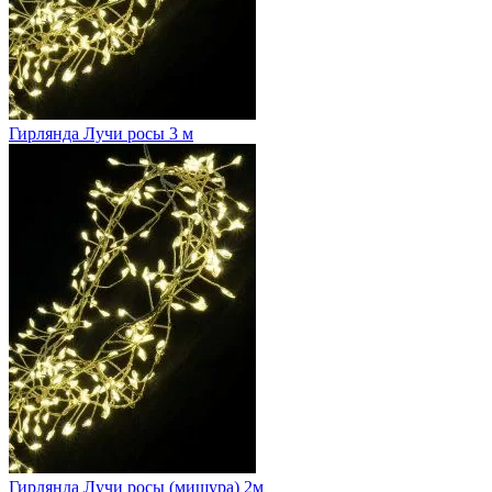
Гирлянда Лучи росы 3 м
Гирлянда Лучи росы (мишура) 2м