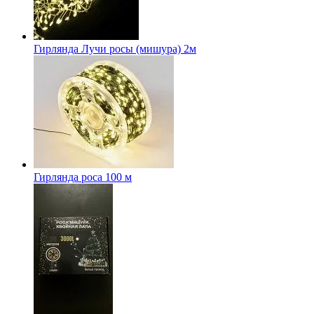
Гирлянда Лучи росы (мишура) 2м
Гирлянда роса 100 м