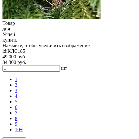
Товар
дня
Успей
купить
Нажмите, чтобы увеличить изображение
id:
КЛС185
49 000 руб.
34 300 руб.
шт
1
2
3
4
5
6
7
8
9
10+