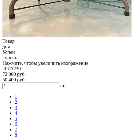
Товар
дня
Успей
купить
Нажмите, чтобы увеличить изображение
id:
ИЗ230
72 000 руб.
50 400 руб.
шт
1
2
3
4
5
6
7
8