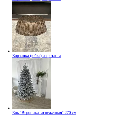
Корзинка (юбка) из ротанга
Ель "Вероника заснеженная" 270 см