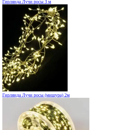
Гирлянда Лучи росы 3 м
Гирлянда Лучи росы (мишура) 2м