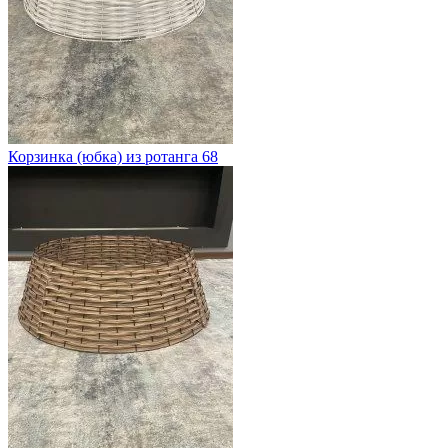
Корзинка (юбка) из ротанга 68