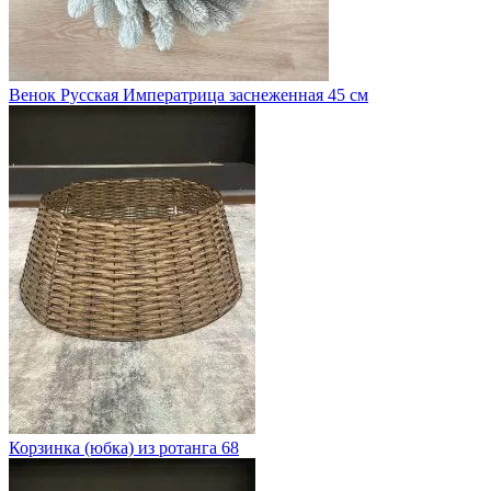
Венок Русская Императрица заснеженная 45 см
Корзинка (юбка) из ротанга 68