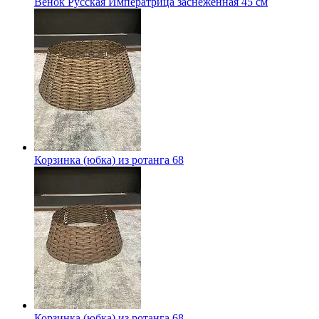
Венок Русская Императрица заснеженная 45 см
Корзинка (юбка) из ротанга 68
Корзинка (юбка) из ротанга 68