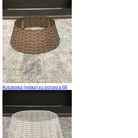
Корзинка (юбка) из ротанга 68