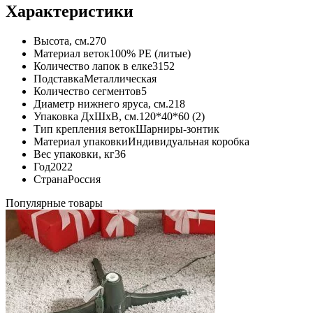
Характеристики
Высота, см.
270
Материал веток
100% PE (литые)
Количество лапок в елке
3152
Подставка
Металлическая
Количество сегментов
5
Диаметр нижнего яруса, см.
218
Упаковка ДхШхВ, см.
120*40*60 (2)
Тип крепления веток
Шарниры-зонтик
Материал упаковки
Индивидуальная коробка
Вес упаковки, кг
36
Год
2022
Страна
Россия
Популярные товары