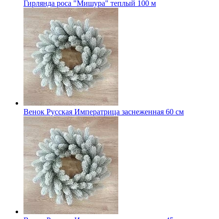
Гирлянда роса "Мишура" теплый 100 м
Венок Русская Императрица заснеженная 60 см