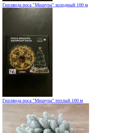
Гирлянда роса "Мишура" холодный 100 м
Гирлянда роса "Мишура" теплый 100 м