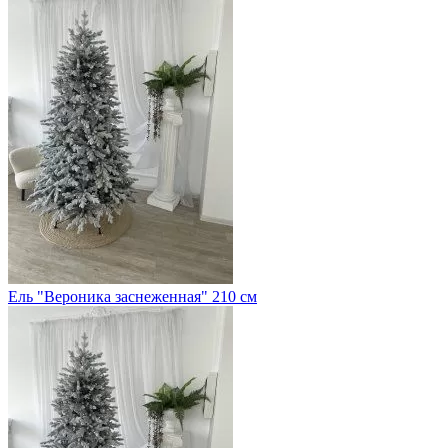
Ель "Вероника заснеженная" 210 см