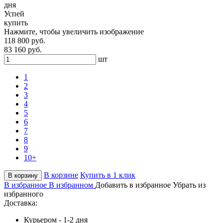
дня
Успей
купить
Нажмите, чтобы увеличить изображение
118 800 руб.
83 160 руб.
шт
1
2
3
4
5
6
7
8
9
10+
В корзине
Купить в 1 клик
В корзину
В избранное
В избранном
Добавить в избранное
Убрать из
избранного
Доставка:
Курьером - 1-2 дня