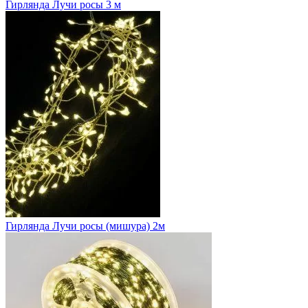
Гирлянда Лучи росы 3 м
Гирлянда Лучи росы (мишура) 2м