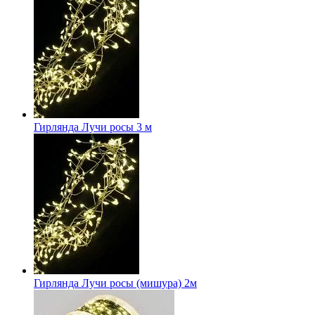
Гирлянда Лучи росы 3 м
Гирлянда Лучи росы (мишура) 2м