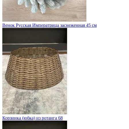
Венок Русская Императрица заснеженная 45 см
Корзинка (юбка) из ротанга 68