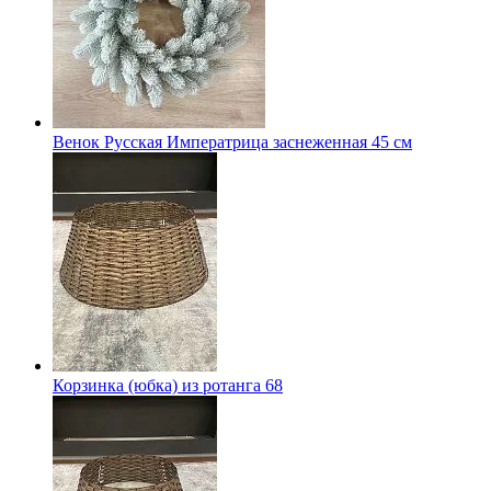
Венок Русская Императрица заснеженная 45 см
Корзинка (юбка) из ротанга 68