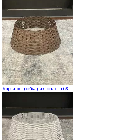
Корзинка (юбка) из ротанга 68