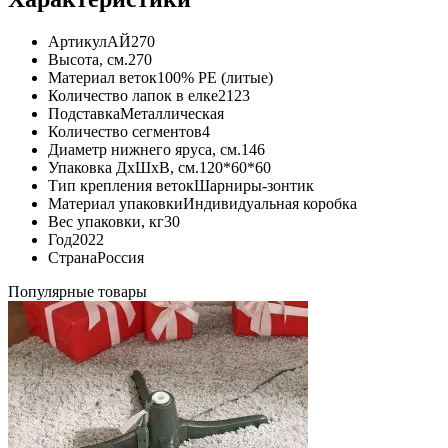
Артикул
АЙ270
Высота, см.
270
Материал веток
100% PE (литые)
Количество лапок в елке
2123
Подставка
Металлическая
Количество сегментов
4
Диаметр нижнего яруса, см.
146
Упаковка ДхШхВ, см.
120*60*60
Тип крепления веток
Шарниры-зонтик
Материал упаковки
Индивидуальная коробка
Вес упаковки, кг
30
Год
2022
Страна
Россия
Популярные товары