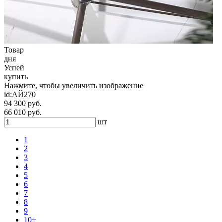
Товар
дня
Успей
купить
Нажмите, чтобы увеличить изображение
id:
АЙ270
94 300 руб.
66 010 руб.
шт
1
2
3
4
5
6
7
8
9
10+