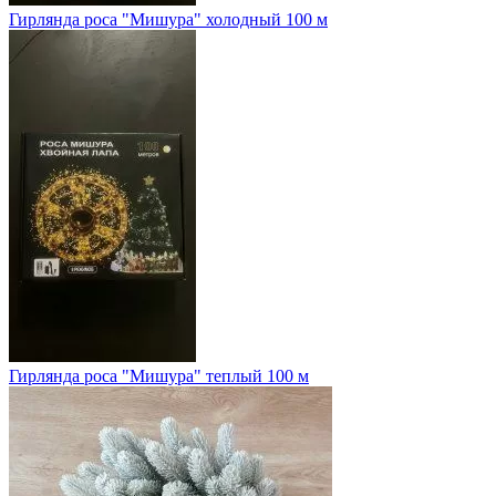
Гирлянда роса "Мишура" холодный 100 м
Гирлянда роса "Мишура" теплый 100 м