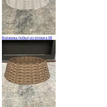
Корзинка (юбка) из ротанга 68