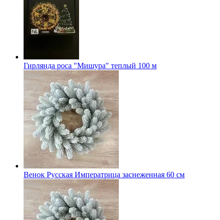
Гирлянда роса "Мишура" теплый 100 м
Венок Русская Императрица заснеженная 60 см