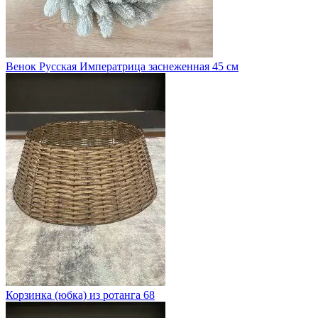
Венок Русская Императрица заснеженная 45 см
Корзинка (юбка) из ротанга 68