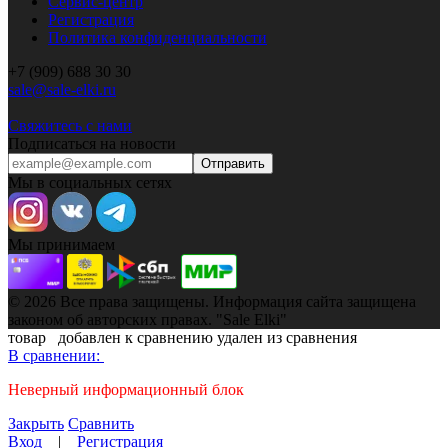
Сервис-центр
Регистрация
Политика конфиденциальности
+7 (909) 688 30 30
sale@sale-elki.ru
Свяжитесь с нами
Подписаться на новости
Отправить
Мы в социальных сетях
Мы принимаем
© 2026 Все права защищены. Информация сайта защищена
законом об авторских правах. "Sale Elki"
товар
добавлен к сравнению
удален из сравнения
В сравнении:
Неверный информационный блок
Закрыть
Сравнить
Вход
|
Регистрация