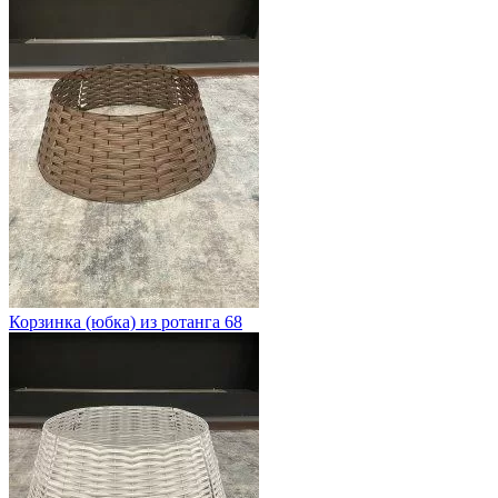
Корзинка (юбка) из ротанга 68