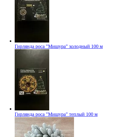
Гирлянда роса "Мишура" холодный 100 м
Гирлянда роса "Мишура" теплый 100 м