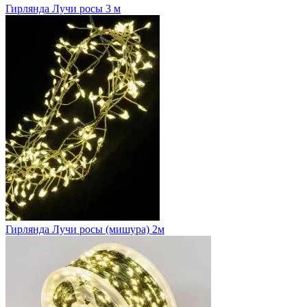
Гирлянда Лучи росы 3 м
Гирлянда Лучи росы (мишура) 2м