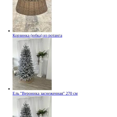
Корзинка (юбка) из ротанга
Ель "Вероника заснеженная" 270 см