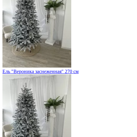
Ель "Вероника заснеженная" 270 см