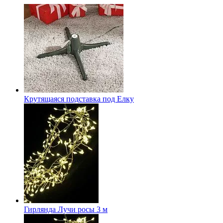
Крутящаяся подставка под Елку
Гирлянда Лучи росы 3 м