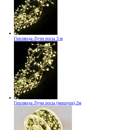
Гирлянда Лучи росы 3 м
Гирлянда Лучи росы (мишура) 2м