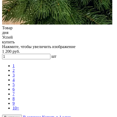
Товар
дня
Успей
купить
Нажмите, чтобы увеличить изображение
1 200 руб.
шт
1
2
3
4
5
6
7
8
9
10+