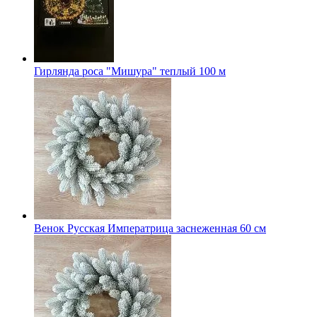
Гирлянда роса "Мишура" теплый 100 м
Венок Русская Императрица заснеженная 60 см