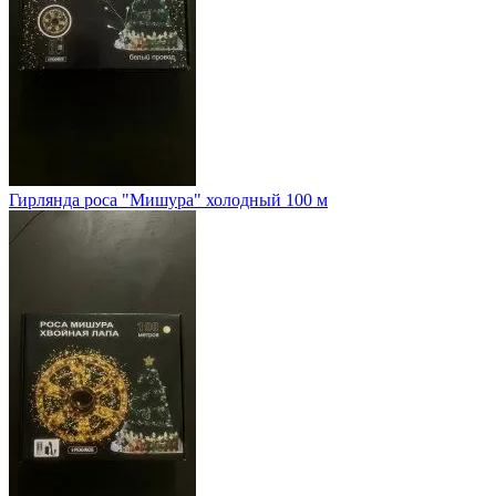
Гирлянда роса "Мишура" холодный 100 м