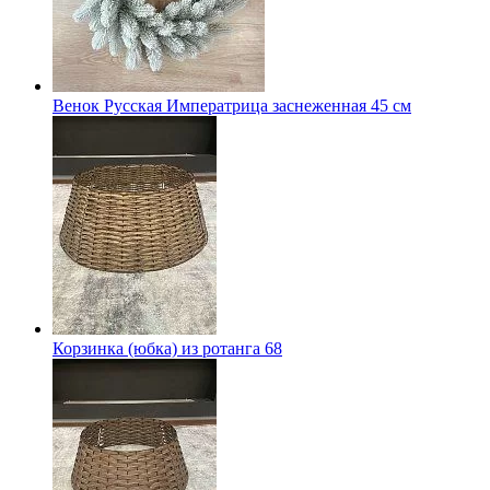
Венок Русская Императрица заснеженная 45 см
Корзинка (юбка) из ротанга 68