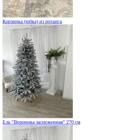
Корзинка (юбка) из ротанга
Ель "Вероника заснеженная" 270 см