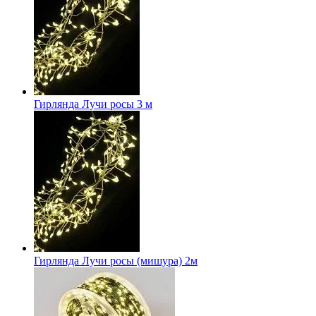
Гирлянда Лучи росы 3 м
Гирлянда Лучи росы (мишура) 2м