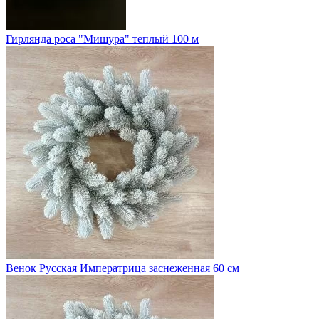
Гирлянда роса "Мишура" теплый 100 м
Венок Русская Императрица заснеженная 60 см