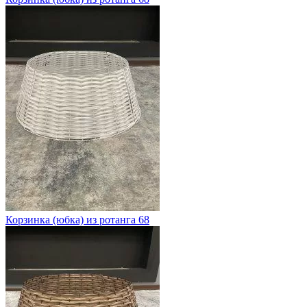
Корзинка (юбка) из ротанга 68